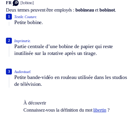
FR
[bɔbino]
Deux termes peuvent être employés :
bobineau
et
bobinot
.
1
Textile.
Couture.
Petite bobine.
2
Imprimerie.
Partie centrale d’une bobine de papier qui reste
inutilisée sur la rotative après un tirage.
3
Audiovisuel.
Petite bande-vidéo en rouleau utilisée dans les studios
de télévision.
À découvrir
Connaissez-vous la définition du mot
libertin
?