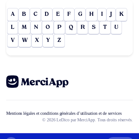
A
B
C
D
E
F
G
H
I
J
K
L
M
N
O
P
Q
R
S
T
U
V
W
X
Y
Z
Mentions légales et conditions générales d’utilisation et de services
© 2026 LeDico par MerciApp. Tous droits réservés.