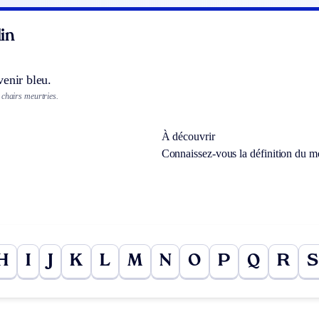
in
enir bleu.
 chairs meurtries.
À découvrir
Connaissez-vous la définition du 
H
I
J
K
L
M
N
O
P
Q
R
S