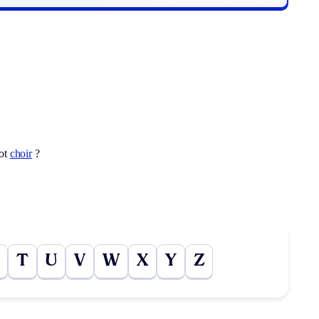
mot
choir
?
T
U
V
W
X
Y
Z