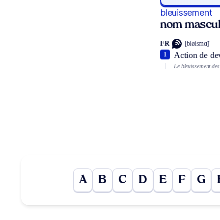
bleuissement
nom mascul
FR
[bløismɑ̃]
Action de dev
1
Le bleuissement des
A
B
C
D
E
F
G