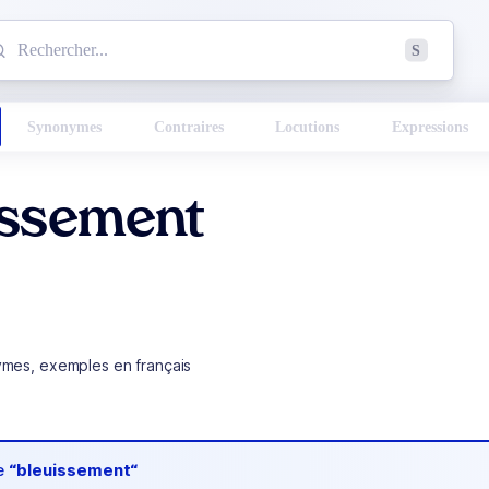
mmencez à chercher un mot dans le dictionnaire :
S
esults found.
Synonymes
Contraires
Locutions
Expressions
issement
ymes, exemples en français
de
“bleuissement“