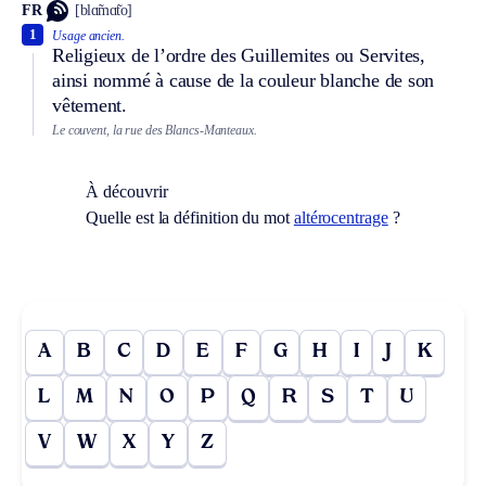
FR
[blɑ̃mɑ̃to]
1
Usage ancien.
Religieux de l’ordre des Guillemites ou Servites,
ainsi nommé à cause de la couleur blanche de son
vêtement.
Le couvent, la rue des Blancs-Manteaux.
À découvrir
Quelle est la définition du mot
altérocentrage
?
A
B
C
D
E
F
G
H
I
J
K
L
M
N
O
P
Q
R
S
T
U
V
W
X
Y
Z