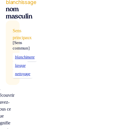
blanchissage
nom
masculin
Sens
principaux
[Sens
commun]
blanchiment
lavage
nettoyage
À
écouvrir
avez-
ous ce
ue
ignifie