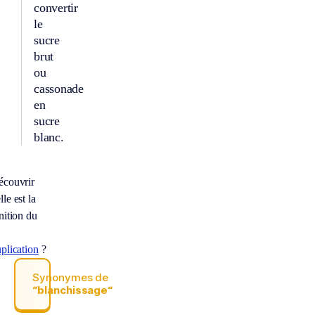
convertir
le
sucre
brut
ou
cassonade
en
sucre
blanc.
écouvrir
le est la
nition du
plication
?
Synonymes de
“blanchissage“