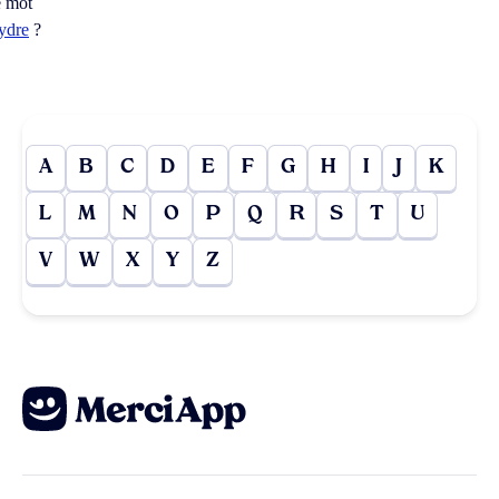
e mot
ydre
?
A
B
C
D
E
F
G
H
I
J
K
L
M
N
O
P
Q
R
S
T
U
V
W
X
Y
Z