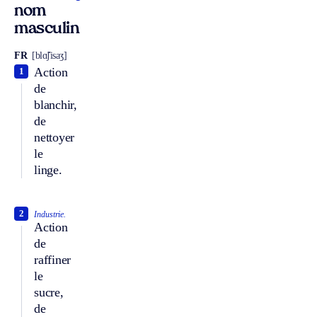
nom
masculin
FR
[blɑ̃ʃisaʒ]
Action
1
de
blanchir,
de
nettoyer
le
linge.
2
Industrie.
Action
de
raffiner
le
sucre,
de