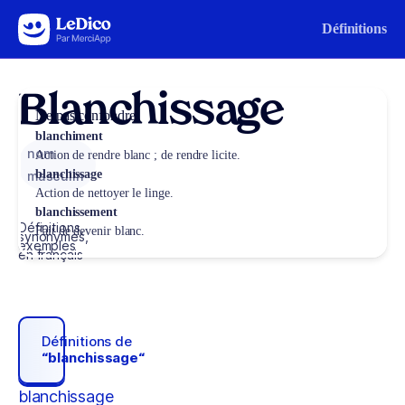
Aller au contenu
Définitions
Blanchissage
Ne pas confondre
blanchiment
nom
Action de rendre blanc ; de rendre licite.
blanchissage
masculin
Action de nettoyer le linge.
blanchissement
Définitions,
Fait de devenir blanc.
synonymes,
exemples
en français
Définitions de
“blanchissage“
blanchissage