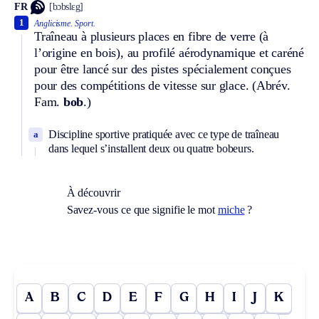
FR
[bɔbslɛg]
1
Anglicisme.
Sport.
Traîneau à plusieurs places en fibre de verre (à
l’origine en bois), au profilé aérodynamique et caréné
pour être lancé sur des pistes spécialement conçues
pour des compétitions de vitesse sur glace. (
Abrév.
Fam.
bob
.)
Discipline sportive pratiquée avec ce type de traîneau
a
dans lequel s’installent deux ou quatre bobeurs.
À découvrir
Savez-vous ce que signifie le mot
miche
?
A
B
C
D
E
F
G
H
I
J
K