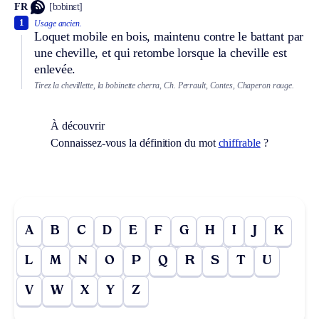
FR
[bɔbinɛt]
1
Usage ancien.
Loquet mobile en bois, maintenu contre le battant par
une cheville, et qui retombe lorsque la cheville est
enlevée.
Tirez la chevillette, la bobinette cherra, Ch. Perrault, Contes, Chaperon rouge.
À découvrir
Connaissez-vous la définition du mot
chiffrable
?
A
B
C
D
E
F
G
H
I
J
K
L
M
N
O
P
Q
R
S
T
U
V
W
X
Y
Z