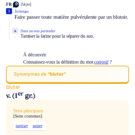
FR
[blyte]
1
Technique.
Faire passer toute matière pulvérulente par un blutoir.
a
Dans un sens particulier.
Tamiser la farine pour la séparer du son.
À découvrir
Connaissez-vous la définition du mot
corrosif
?
Synonymes de
“bluter“
bluter
er
v. (1
gr.)
Sens principaux
[Sens commun]
tamiser
sasser