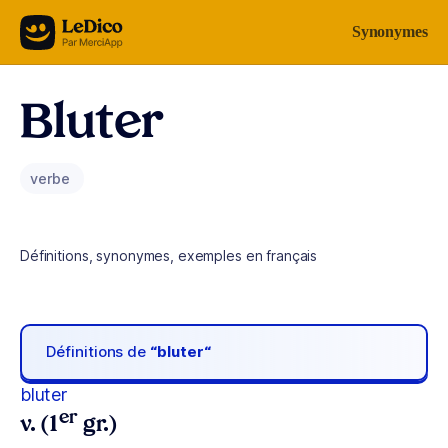
Aller au contenu
Synonymes
Bluter
verbe
Définitions, synonymes, exemples en français
Définitions de
“bluter“
bluter
er
v. (1
gr.)