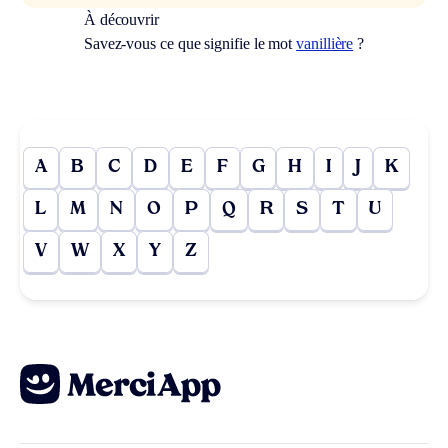
À découvrir
Savez-vous ce que signifie le mot
vanillière
?
A
B
C
D
E
F
G
H
I
J
K
L
M
N
O
P
Q
R
S
T
U
V
W
X
Y
Z