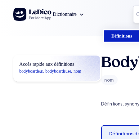
Aller au contenu
Co
Dictionnaire
0
r
Définitions
Body
Accès rapide aux définitions
bodyboardeur, bodyboardeuse, nom
nom
Définitions, synon
Définitions 