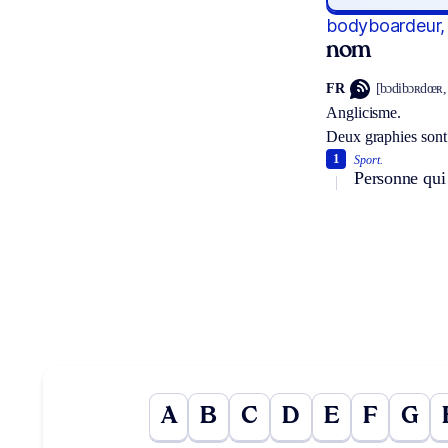
bodyboardeur,
nom
FR
[bɔdibɔʀdœʀ,
Anglicisme.
Deux graphies sont
1
Sport.
Personne qui
A
B
C
D
E
F
G