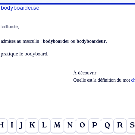
 bodyboardeuse
 bɔdibɔʀdøz]
 admises au masculin :
bodyboarder
ou
bodyboardeur
.
 pratique le bodyboard.
À découvrir
Quelle est la définition du mot
c
H
I
J
K
L
M
N
O
P
Q
R
S