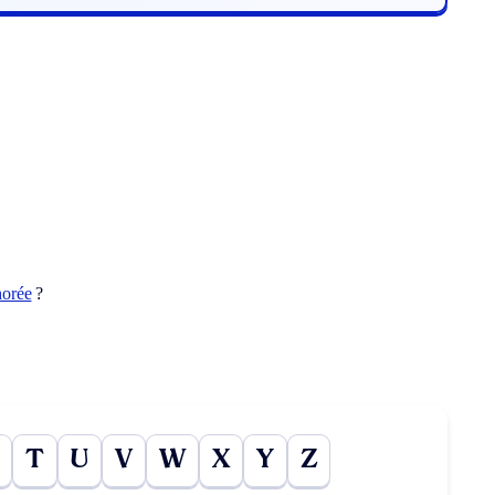
horée
?
T
U
V
W
X
Y
Z