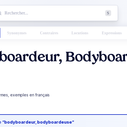
mmencez à chercher un mot dans le dictionnaire :
S
esults found.
Synonymes
Contraires
Locutions
Expressions
boardeur, Bodyboa
ymes, exemples en français
de
“bodyboardeur, bodyboardeuse“