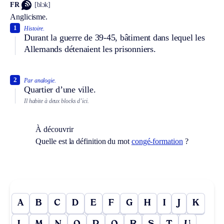
FR
[blɔk]
Anglicisme.
1
Histoire.
Durant la guerre de 39-45, bâtiment dans lequel les
Allemands détenaient les prisonniers.
2
Par analogie.
Quartier d’une ville.
Il habite à deux blocks d’ici.
À découvrir
Quelle est la définition du mot
congé-formation
?
A
B
C
D
E
F
G
H
I
J
K