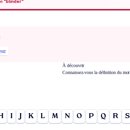
de
“blinder“
x
oyer
À découvrir
Connaissez-vous la définition du mo
H
I
J
K
L
M
N
O
P
Q
R
S