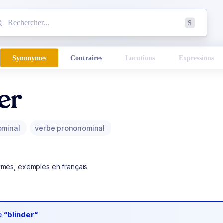
mmencez à chercher un mot dans le dictionnaire :
S
esults found.
Synonymes
Contraires
Locutions
Expressions
er
ominal
verbe prononominal
ymes, exemples en français
de
“blinder“