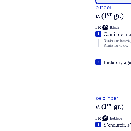
blinder
er
v. (1
gr.)
FR
[blɛ̃de]
Garnir de mat
1
Blinder une batteri
Blinder un navire,
→
Endurcir, agu
2
se blinder
er
v. (1
gr.)
FR
[səblɛ̃de]
S’endurcir, s’
1