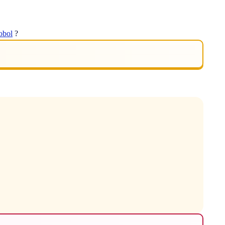
obol
?