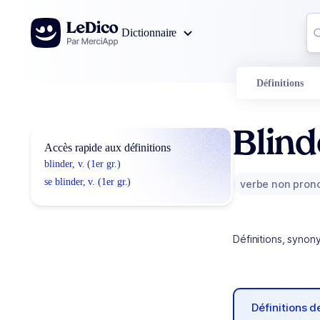
Aller au contenu
Co
Dictionnaire
0
r
Définitions
Blind
Accès rapide aux définitions
blinder, v. (1er gr.)
se blinder, v. (1er gr.)
verbe non pron
Définitions, synon
Définitions 