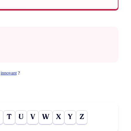
t
innovant
?
T
U
V
W
X
Y
Z