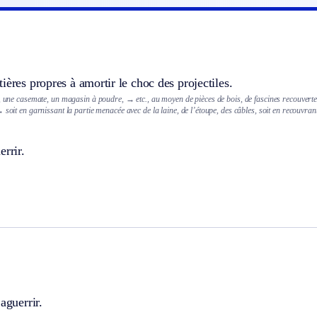
ières propres à amortir le choc des projectiles.
e, une casemate, un magasin à poudre,
→ etc., au moyen de pièces de bois, de fascines recouvertes
 soit en garnissant la partie menacée avec de la laine, de l’étoupe, des câbles, soit en recouvran
errir.
aguerrir.