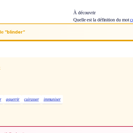
À découvrir
Quelle est la définition du mot
c
de
“blinder“
x
r
aguerrir
cuirasser
immuniser