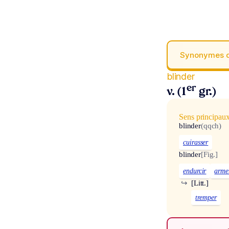
Synonymes 
blinder
er
v. (1
gr.)
Sens principau
blinder
(qqch)
cuirasser
blinder
[Fig.]
endurcir
arme
↪
[Litt.]
tremper