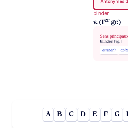
Antonymes 
blinder
er
v. (1
gr.)
Sens principau
blinder
[Fig.]
attendrir
apit
A
B
C
D
E
F
G