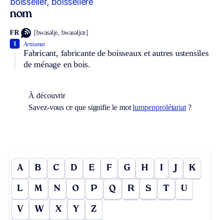
boisselier, boisselière
nom
FR
[bwasəlje, bwasəljɛʀ]
1
Artisanat.
Fabricant, fabricante de boisseaux et autres ustensiles
de ménage en bois.
À découvrir
Savez-vous ce que signifie le mot
lumpenprolétariat
?
A
B
C
D
E
F
G
H
I
J
K
L
M
N
O
P
Q
R
S
T
U
V
W
X
Y
Z