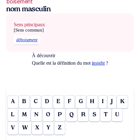
boisement
nom masculin
Sens principaux
[Sens commun]
déboisement
À découvrir
Quelle est la définition du mot
insight
?
A
B
C
D
E
F
G
H
I
J
K
L
M
N
O
P
Q
R
S
T
U
V
W
X
Y
Z