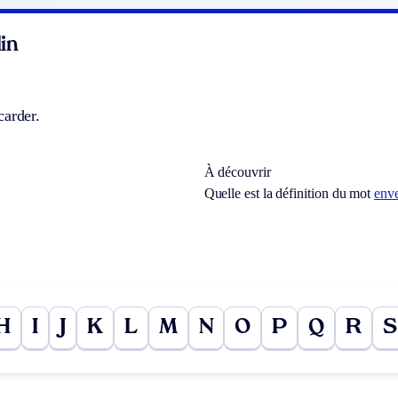
in
carder.
À découvrir
Quelle est la définition du mot
env
H
I
J
K
L
M
N
O
P
Q
R
S