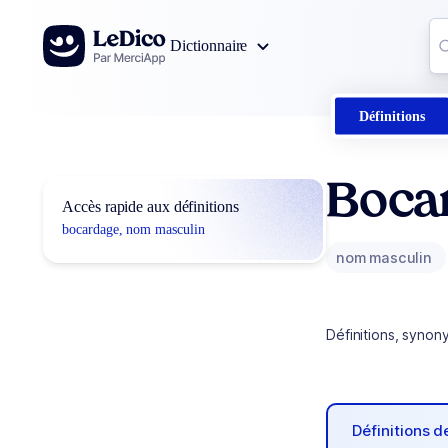
Aller au contenu
Co
Dictionnaire
0
r
Définitions
Boca
Accès rapide aux définitions
bocardage, nom masculin
nom masculin
Définitions, synon
Définitions 