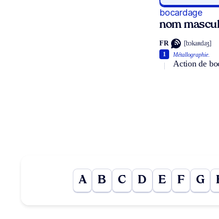
bocardage
nom mascul
FR
[bɔkaʀdaʒ]
1
Métallographie.
Action de bo
A
B
C
D
E
F
G