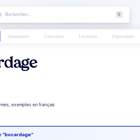
mmencez à chercher un mot dans le dictionnaire :
S
esults found.
Synonymes
Contraires
Locutions
Expressions
rdage
ymes, exemples en français
de
“bocardage“