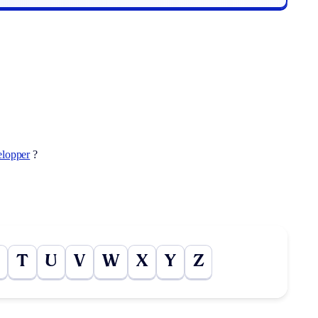
elopper
?
T
U
V
W
X
Y
Z