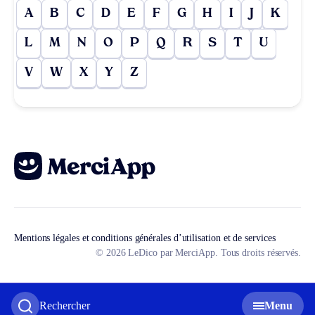
A
B
C
D
E
F
G
H
I
J
K
L
M
N
O
P
Q
R
S
T
U
V
W
X
Y
Z
Mentions légales et conditions générales d’utilisation et de services
© 2026 LeDico par MerciApp. Tous droits réservés.
Rechercher
Menu