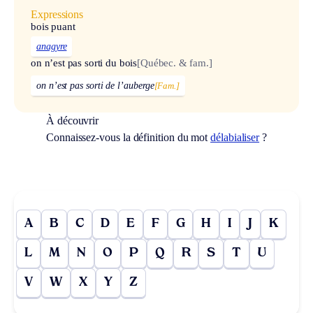
Expressions
bois puant
anagyre
on n’est pas sorti du bois
[Québec. & fam.]
on n’est pas sorti de l’auberge
[Fam.]
À découvrir
Connaissez-vous la définition du mot
délabialiser
?
A
B
C
D
E
F
G
H
I
J
K
L
M
N
O
P
Q
R
S
T
U
V
W
X
Y
Z