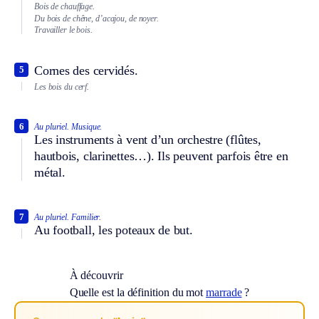
Bois de chauffage.
Du bois de chêne, d’acajou, de noyer.
Travailler le bois.
Cornes des cervidés.
5
Les bois du cerf.
6
Au pluriel.
Musique.
Les instruments à vent d’un orchestre (flûtes,
hautbois, clarinettes…). Ils peuvent parfois être en
métal.
7
Au pluriel.
Familier.
Au football, les poteaux de but.
À découvrir
Quelle est la définition du mot
marrade
?