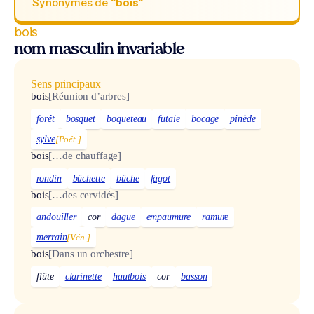
Synonymes de
“bois“
bois
nom masculin invariable
Sens principaux
bois
[Réunion d’arbres]
forêt
bosquet
boqueteau
futaie
bocage
pinède
sylve
[Poét.]
bois
[…de chauffage]
rondin
bûchette
bûche
fagot
bois
[…des cervidés]
andouiller
cor
dague
empaumure
ramure
merrain
[Vén.]
bois
[Dans un orchestre]
flûte
clarinette
hautbois
cor
basson