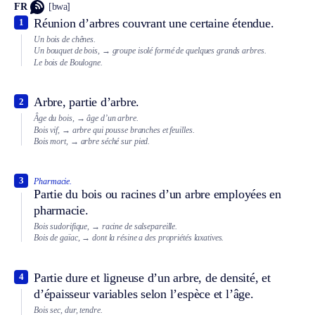
FR
[bwa]
Réunion d’arbres couvrant une certaine étendue.
1
Un bois de chênes.
Un bouquet de bois,
→ groupe isolé formé de quelques grands arbres.
Le bois de Boulogne.
Arbre, partie d’arbre.
2
Âge du bois,
→ âge d’un arbre.
Bois vif,
→ arbre qui pousse branches et feuilles.
Bois mort,
→ arbre séché sur pied.
3
Pharmacie.
Partie du bois ou racines d’un arbre employées en
pharmacie.
Bois sudorifique,
→ racine de salsepareille.
Bois de gaïac,
→ dont la résine a des propriétés laxatives.
Partie dure et ligneuse d’un arbre, de densité, et
4
d’épaisseur variables selon l’espèce et l’âge.
Bois sec, dur, tendre.