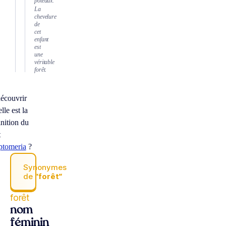
poteaux.
La
chevelure
de
cet
enfant
est
une
véritable
forêt.
écouvrir
lle est la
inition du
t
ptomeria
?
Synonymes
de
“forêt“
forêt
nom
féminin