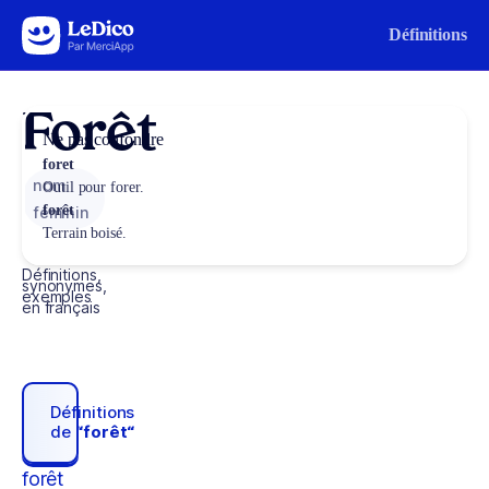
Aller au contenu
Définitions
Forêt
Ne pas confondre
foret
nom
Outil pour forer.
forêt
féminin
Terrain boisé.
Définitions,
synonymes,
exemples
en français
Définitions
de
“forêt“
forêt