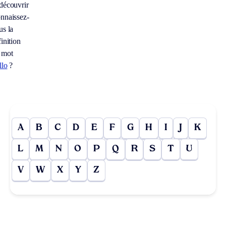
découvrir
nnaissez-
us la
inition
 mot
llo
?
A
B
C
D
E
F
G
H
I
J
K
L
M
N
O
P
Q
R
S
T
U
V
W
X
Y
Z