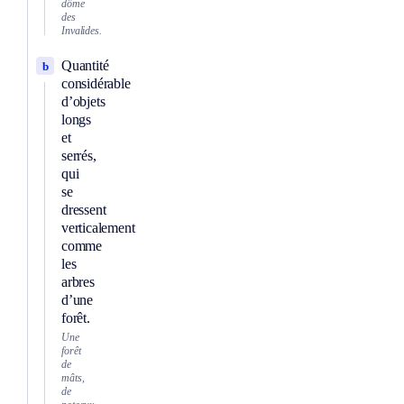
dôme
des
Invalides.
Quantité
b
considérable
d’objets
longs
et
serrés,
qui
se
dressent
verticalement
comme
les
arbres
d’une
forêt.
Une
forêt
de
mâts,
de