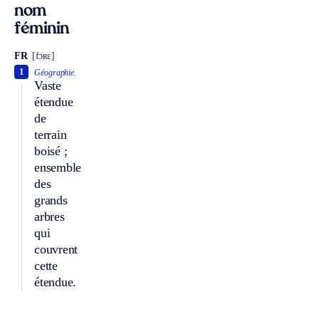
nom
féminin
FR
[fɔʀɛ]
1
Géographie.
Vaste
étendue
de
terrain
boisé ;
ensemble
des
grands
arbres
qui
couvrent
cette
étendue.