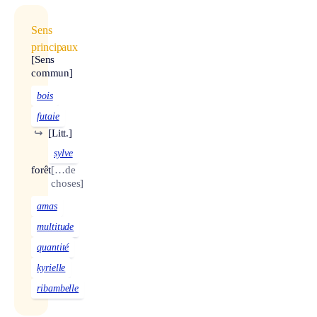
Sens
principaux
[Sens
commun]
bois
futaie
↪
[Litt.]
sylve
forêt
[…de
choses]
amas
multitude
quantité
kyrielle
ribambelle