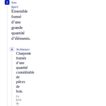
2
Sens
figuré.
Ensemble
formé
d’une
grande
quantité
d’éléments.
a
Architecture.
Charpente
formée
d’une
quantité
considérable
de
pièces
de
bois.
La
forêt
du