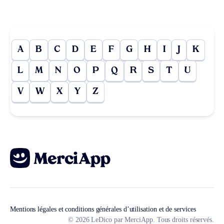
A
B
C
D
E
F
G
H
I
J
K
L
M
N
O
P
Q
R
S
T
U
V
W
X
Y
Z
Mentions légales et conditions générales d’utilisation et de services
© 2026 LeDico par MerciApp. Tous droits réservés.