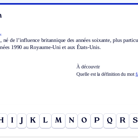
n
e.
, né de l’influence britannique des années soixante, plus particu
nnées 1990 au Royaume-Uni et aux États-Unis.
À découvrir
Quelle est la définition du mot
f
H
I
J
K
L
M
N
O
P
Q
R
S