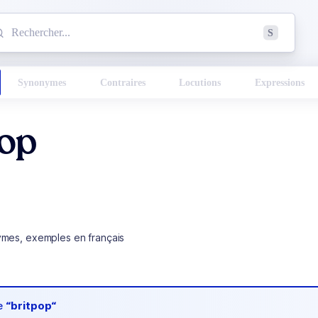
mmencez à chercher un mot dans le dictionnaire :
S
esults found.
Synonymes
Contraires
Locutions
Expressions
pop
ymes, exemples en français
de
“britpop“