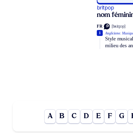
britpop
nom fémini
FR
[bʀitpɔp]
1
Anglicisme.
Musiqu
Style musical
milieu des a
A
B
C
D
E
F
G