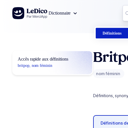
Aller au contenu
Co
Dictionnaire
0
r
Définitions
Brit
Accès rapide aux définitions
britpop, nom féminin
nom féminin
Définitions, synon
Définitions 