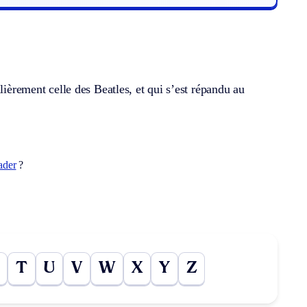
lièrement celle des Beatles, et qui s’est répandu au
ader
?
T
U
V
W
X
Y
Z