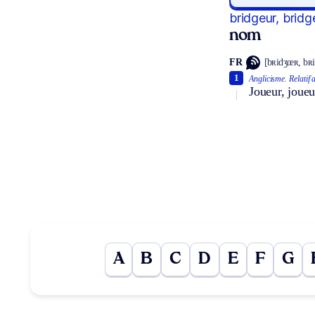
bridgeur, brid
nom
FR
[bʀidʒœʀ, bʀ
1
Anglicisme.
Relatif 
Joueur, joueu
A
B
C
D
E
F
G