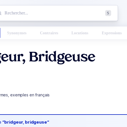
mmencez à chercher un mot dans le dictionnaire :
S
esults found.
Synonymes
Contraires
Locutions
Expressions
eur, Bridgeuse
ymes, exemples en français
de
“bridgeur, bridgeuse“