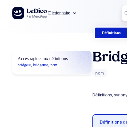
Aller au contenu
Co
Dictionnaire
0
r
Définitions
Bridg
Accès rapide aux définitions
bridgeur, bridgeuse, nom
nom
Définitions, synon
Définitions 