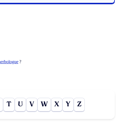
herbologue
?
T
U
V
W
X
Y
Z