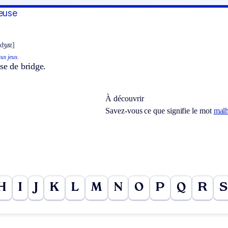
geuse
idʒøz]
aux jeux.
se de bridge.
À découvrir
Savez-vous ce que signifie le mot
mal
H
I
J
K
L
M
N
O
P
Q
R
S