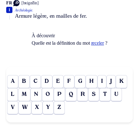
FR
[bʀigɑ̃din]
1
Archéologie.
Armure légère, en mailles de fer.
À découvrir
Quelle est la définition du mot
receler
?
A
B
C
D
E
F
G
H
I
J
K
L
M
N
O
P
Q
R
S
T
U
V
W
X
Y
Z