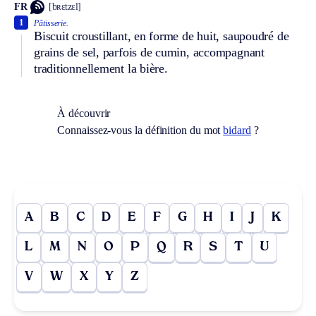
FR
[bʀɛtzɛl]
1
Pâtisserie.
Biscuit croustillant, en forme de huit, saupoudré de
grains de sel, parfois de cumin, accompagnant
traditionnellement la bière.
À découvrir
Connaissez-vous la définition du mot
bidard
?
A
B
C
D
E
F
G
H
I
J
K
L
M
N
O
P
Q
R
S
T
U
V
W
X
Y
Z