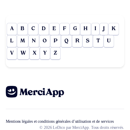
A
B
C
D
E
F
G
H
I
J
K
L
M
N
O
P
Q
R
S
T
U
V
W
X
Y
Z
Mentions légales et conditions générales d’utilisation et de services
© 2026 LeDico par MerciApp. Tous droits réservés.