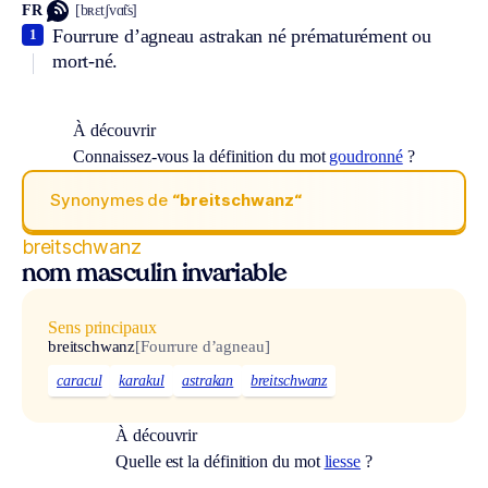
FR
[bʀɛtʃvɑ̃ts]
Fourrure d’agneau astrakan né prématurément ou
1
mort-né.
À découvrir
Connaissez-vous la définition du mot
goudronné
?
Synonymes de
“breitschwanz“
breitschwanz
nom masculin invariable
Sens principaux
breitschwanz
[Fourrure d’agneau]
caracul
karakul
astrakan
breitschwanz
À découvrir
Quelle est la définition du mot
liesse
?