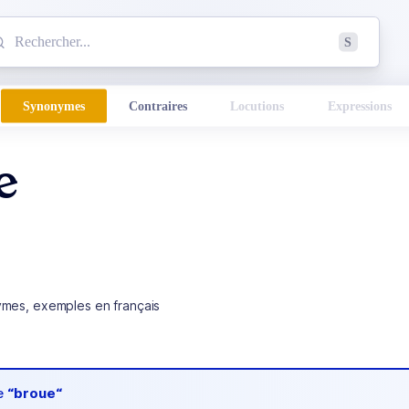
mmencez à chercher un mot dans le dictionnaire :
S
esults found.
Synonymes
Contraires
Locutions
Expressions
e
ymes, exemples en français
de
“broue“