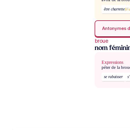
être charrette
[F
Antonymes 
broue
nom fémini
Expressions
péter de la brou
se rabaisser
s