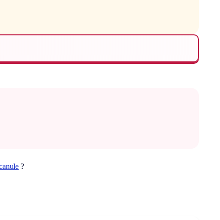
canule
?