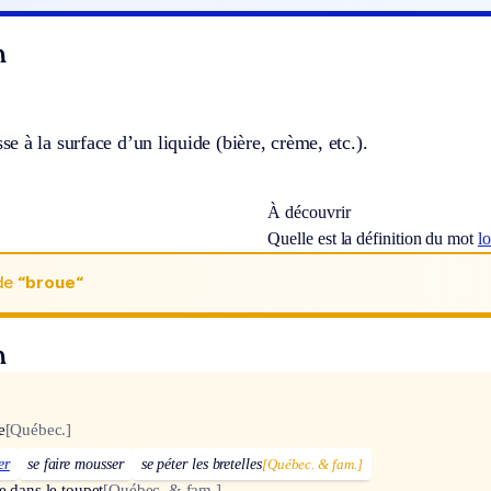
n
 à la surface d’un liquide (bière, crème, etc.).
À découvrir
Quelle est la définition du mot
l
de
“broue“
n
e
[Québec.]
er
se faire mousser
se péter les bretelles
[Québec. & fam.]
e dans le toupet
[Québec. & fam.]