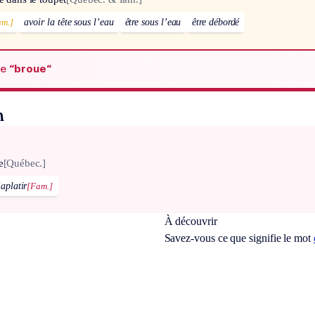
am.]
avoir la tête sous l’eau
être sous l’eau
être débordé
de
“broue“
n
e
[Québec.]
’aplatir
[Fam.]
À découvrir
Savez-vous ce que signifie le mot