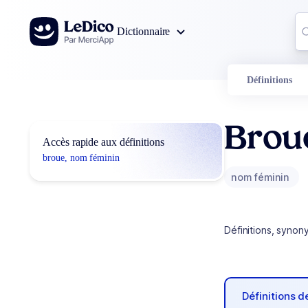
Aller au contenu
Co
Dictionnaire
0
r
Définitions
Brou
Accès rapide aux définitions
broue, nom féminin
nom féminin
Définitions, synon
Définitions 