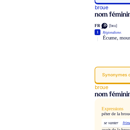
broue
nom fémini
FR
[bʀu]
1
Régionalisme.
Écume, mousse
Synonymes 
broue
nom fémini
Expressions
péter de la brou
se vanter
frim
avoir de la brou