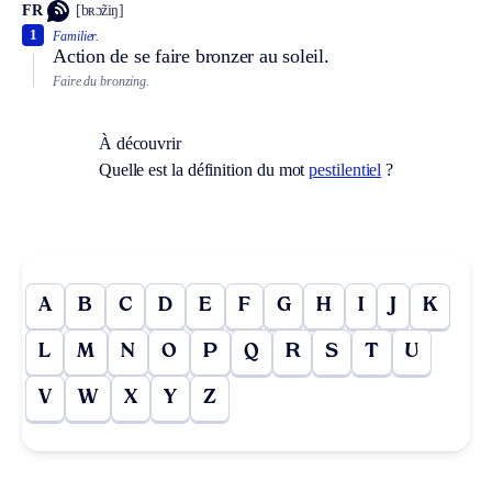
FR
[bʀɔ̃ziŋ]
1
Familier.
Action de se faire bronzer au soleil.
Faire du bronzing.
À découvrir
Quelle est la définition du mot
pestilentiel
?
A
B
C
D
E
F
G
H
I
J
K
L
M
N
O
P
Q
R
S
T
U
V
W
X
Y
Z