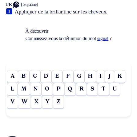
FR
[bʀijɑ̃tine]
Appliquer de la brillantine sur les cheveux.
1
À découvrir
Connaissez-vous la définition du mot
signal
?
A
B
C
D
E
F
G
H
I
J
K
L
M
N
O
P
Q
R
S
T
U
V
W
X
Y
Z