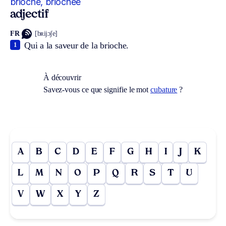
brioché, briochée
adjectif
FR
[bʀijɔʃe]
Qui a la saveur de la brioche.
1
À découvrir
Savez-vous ce que signifie le mot
cubature
?
A
B
C
D
E
F
G
H
I
J
K
L
M
N
O
P
Q
R
S
T
U
V
W
X
Y
Z