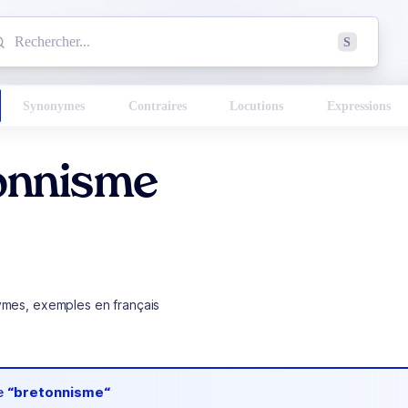
mmencez à chercher un mot dans le dictionnaire :
S
esults found.
Synonymes
Contraires
Locutions
Expressions
onnisme
ymes, exemples en français
de
“bretonnisme“