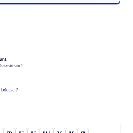
ant.
eux-tu du pain ?
aladeuse
?