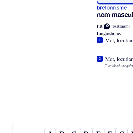
bretonnisme
nom mascul
FR
[bʀətɔnism]
Linguistique.
Mot, locution
1
Mot, locution
2
T’as lâché une gale