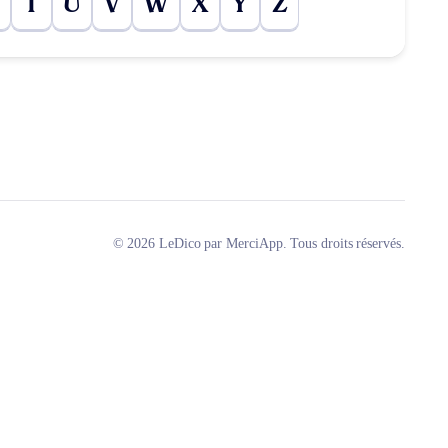
T
U
V
W
X
Y
Z
© 2026 LeDico par MerciApp. Tous droits réservés.