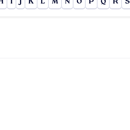
H
I
J
K
L
M
N
O
P
Q
R
S