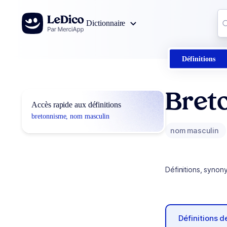
Aller au contenu
Co
Dictionnaire
0
r
Définitions
Bret
Accès rapide aux définitions
bretonnisme, nom masculin
nom masculin
Définitions, synon
Définitions 