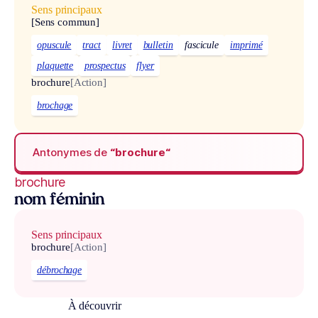
Sens principaux
[Sens commun]
opuscule
tract
livret
bulletin
fascicule
imprimé
plaquette
prospectus
flyer
brochure
[Action]
brochage
Antonymes de
“brochure“
brochure
nom féminin
Sens principaux
brochure
[Action]
débrochage
À découvrir