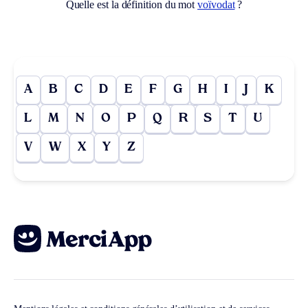
Quelle est la définition du mot
voïvodat
?
A
B
C
D
E
F
G
H
I
J
K
L
M
N
O
P
Q
R
S
T
U
V
W
X
Y
Z