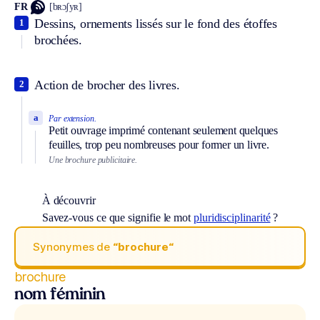
FR
[bʀɔʃyʀ]
Dessins, ornements lissés sur le fond des étoffes
1
brochées.
Action de brocher des livres.
2
a
Par extension.
Petit ouvrage imprimé contenant seulement quelques
feuilles, trop peu nombreuses pour former un livre.
Une brochure publicitaire.
À découvrir
Savez-vous ce que signifie le mot
pluridisciplinarité
?
Synonymes de
“brochure“
brochure
nom féminin