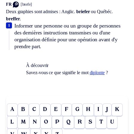
FR
[bʀefe]
Deux graphies sont admises :
Anglic.
briefer
ou
Québéc.
breffer
.
Informer une personne ou un groupe de personnes
1
des dernières instructions transmises ou d'une
organisation définie pour une opération avant d'y
prendre part.
À découvrir
Savez-vous ce que signifie le mot
diplonte
?
A
B
C
D
E
F
G
H
I
J
K
L
M
N
O
P
Q
R
S
T
U