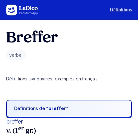
Aller au contenu
Définitions
Breffer
verbe
Définitions, synonymes, exemples en français
Définitions de
“breffer“
breffer
er
v. (1
gr.)