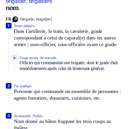
brigadier, brigadière
nom
FR
[bʀigadje, bʀigadjɛʀ]
1
Terme militaire.
Dans l’artillerie, le train, la cavalerie, grade
correspondant à celui de caporal(e) dans les autres
armes ; sous-officier, sous-officière ayant ce grade.
a
Usage ancien.
Au masculin.
Officier qui commandait une brigade, dont le grade était
immédiatement après celui de lieutenant général.
2
Par analogie.
Personne qui commande un ensemble de personnes :
agents forestiers, douaniers, cuisiniers, etc.
3
Au masculin.
Théâtre.
Nom donné au bâton frappant les trois coups au
théâtre.