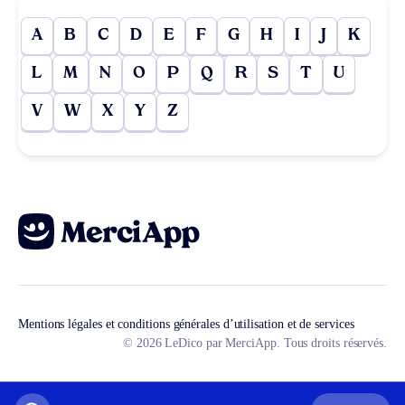
A
B
C
D
E
F
G
H
I
J
K
L
M
N
O
P
Q
R
S
T
U
V
W
X
Y
Z
Mentions légales et conditions générales d’utilisation et de services
© 2026 LeDico par MerciApp. Tous droits réservés.