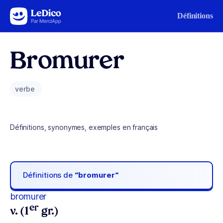
Aller au contenu
Définitions
Bromurer
verbe
Définitions, synonymes, exemples en français
Définitions de
“bromurer“
bromurer
er
v. (1
gr.)