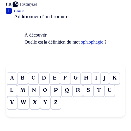
FR
[bʀɔmyʀe]
1
Chimie.
Additionner d’un bromure.
À découvrir
Quelle est la définition du mot
ophiophagie
?
A
B
C
D
E
F
G
H
I
J
K
L
M
N
O
P
Q
R
S
T
U
V
W
X
Y
Z