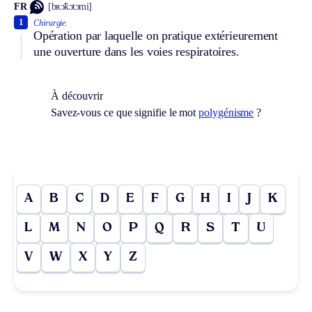
FR
[bʀɔ̃kɔtɔmi]
1
Chirurgie.
Opération par laquelle on pratique extérieurement
une ouverture dans les voies respiratoires.
À découvrir
Savez-vous ce que signifie le mot
polygénisme
?
A
B
C
D
E
F
G
H
I
J
K
L
M
N
O
P
Q
R
S
T
U
V
W
X
Y
Z