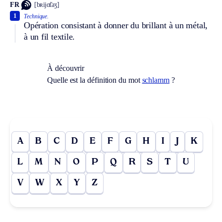
FR
[bʀijɑ̃taʒ]
1
Technique.
Opération consistant à donner du brillant à un métal,
à un fil textile.
À découvrir
Quelle est la définition du mot
schlamm
?
A
B
C
D
E
F
G
H
I
J
K
L
M
N
O
P
Q
R
S
T
U
V
W
X
Y
Z