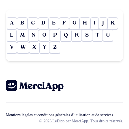
A
B
C
D
E
F
G
H
I
J
K
L
M
N
O
P
Q
R
S
T
U
V
W
X
Y
Z
Mentions légales et conditions générales d’utilisation et de services
© 2026 LeDico par MerciApp. Tous droits réservés.