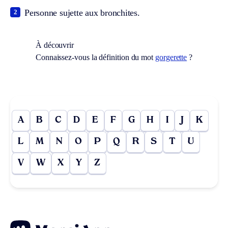
Personne sujette aux bronchites.
2
À découvrir
Connaissez-vous la définition du mot
gorgerette
?
A
B
C
D
E
F
G
H
I
J
K
L
M
N
O
P
Q
R
S
T
U
V
W
X
Y
Z