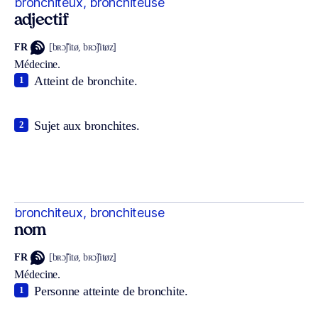
bronchiteux, bronchiteuse
adjectif
FR
[bʀɔ̃ʃitø, bʀɔ̃ʃitøz]
Médecine.
Atteint de bronchite.
1
Sujet aux bronchites.
2
bronchiteux, bronchiteuse
nom
FR
[bʀɔ̃ʃitø, bʀɔ̃ʃitøz]
Médecine.
Personne atteinte de bronchite.
1