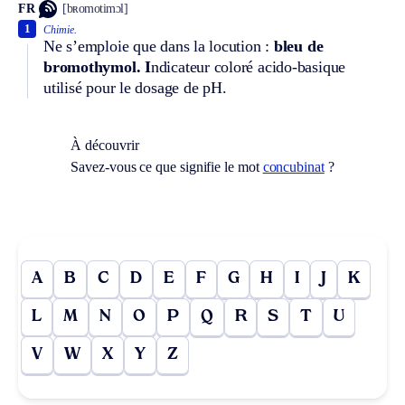
FR
[bʀomotimɔl]
1
Chimie.
Ne s’emploie que dans la locution :
bleu de
bromothymol. I
ndicateur coloré acido-basique
utilisé pour le dosage de pH.
À découvrir
Savez-vous ce que signifie le mot
concubinat
?
A
B
C
D
E
F
G
H
I
J
K
L
M
N
O
P
Q
R
S
T
U
V
W
X
Y
Z