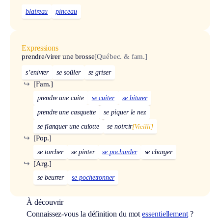
blaireau
pinceau
Expressions
prendre/virer une brosse
[Québec. & fam.]
s’enivrer
se soûler
se griser
↪
[Fam.]
prendre une cuite
se cuiter
se biturer
prendre une casquette
se piquer le nez
se flanquer une culotte
se noircir
[Vieilli]
↪
[Pop.]
se torcher
se pinter
se pocharder
se charger
↪
[Arg.]
se beurrer
se pochetronner
À découvrir
Connaissez-vous la définition du mot
essentiellement
?