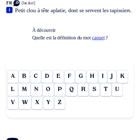
FR
[bʀɔkɛt]
Petit clou à tête aplatie, dont se servent les tapissiers.
1
À découvrir
Quelle est la définition du mot
caquet
?
A
B
C
D
E
F
G
H
I
J
K
L
M
N
O
P
Q
R
S
T
U
V
W
X
Y
Z