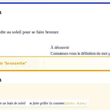
n
ndre au soleil pour se faire bronzer.
À découvrir
Connaissez-vous la définition du mot
s
de
“bronzette“
n
e un bain de soleil
se faire griller la couenne
[Québec. & fam.]