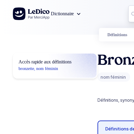
Aller au contenu
Co
Dictionnaire
0
r
Définitions
Bron
Accès rapide aux définitions
bronzette, nom féminin
nom féminin
Définitions, synon
Définitions 