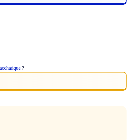
accharique
?