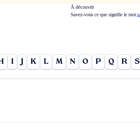
À découvrir
Savez-vous ce que signifie le mot
s
H
I
J
K
L
M
N
O
P
Q
R
S