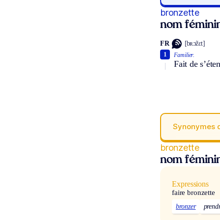
bronzette
nom fémini
FR
[bʀɔ̃zɛt]
1
Familier.
Fait de s’éte
Synonymes 
bronzette
nom fémini
Expressions
faire bronzette
bronzer
prendr