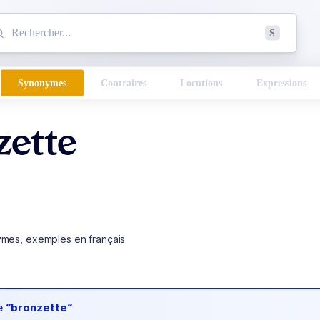
mmencez à chercher un mot dans le dictionnaire :
S
esults found.
Synonymes
Contraires
Locutions
Expressions
zette
ymes, exemples en français
de
“bronzette“