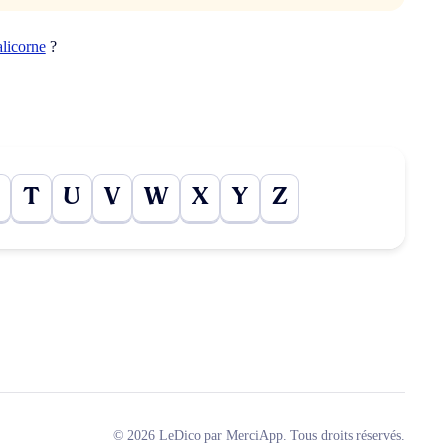
alicorne
?
T
U
V
W
X
Y
Z
© 2026 LeDico par MerciApp. Tous droits réservés.