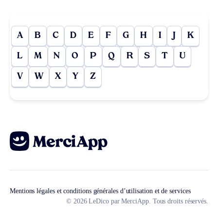
A
B
C
D
E
F
G
H
I
J
K
L
M
N
O
P
Q
R
S
T
U
V
W
X
Y
Z
Mentions légales et conditions générales d’utilisation et de services
© 2026 LeDico par MerciApp. Tous droits réservés.