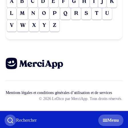
A
B
C
D
E
F
G
H
I
J
K
L
M
N
O
P
Q
R
S
T
U
V
W
X
Y
Z
Mentions légales et conditions générales d’utilisation et de services
© 2026 LeDico par MerciApp. Tous droits réservés.
Rechercher
Menu