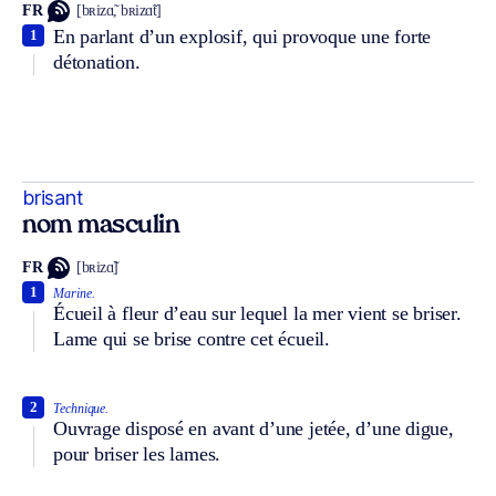
FR
[bʀizɑ̃, bʀizɑ̃t]
En parlant d’un explosif, qui provoque une forte
1
détonation.
brisant
nom masculin
FR
[bʀizɑ̃]
1
Marine.
Écueil à fleur d’eau sur lequel la mer vient se briser.
Lame qui se brise contre cet écueil.
2
Technique.
Ouvrage disposé en avant d’une jetée, d’une digue,
pour briser les lames.