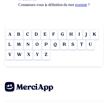
Connaissez-vous la définition du mot
gramme
?
A
B
C
D
E
F
G
H
I
J
K
L
M
N
O
P
Q
R
S
T
U
V
W
X
Y
Z