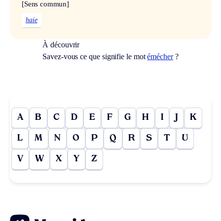
[Sens commun]
haie
À découvrir
Savez-vous ce que signifie le mot
émécher
?
A
B
C
D
E
F
G
H
I
J
K
L
M
N
O
P
Q
R
S
T
U
V
W
X
Y
Z