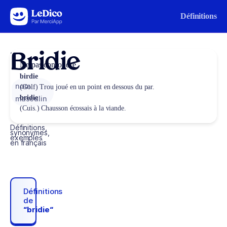
Aller au contenu
Définitions
Bridie
Ne pas confondre
birdie
nom
(Golf) Trou joué en un point en dessous du par.
bridie
masculin
(Cuis.) Chausson écossais à la viande.
Définitions,
synonymes,
exemples
en français
Définitions
de
“bridie“