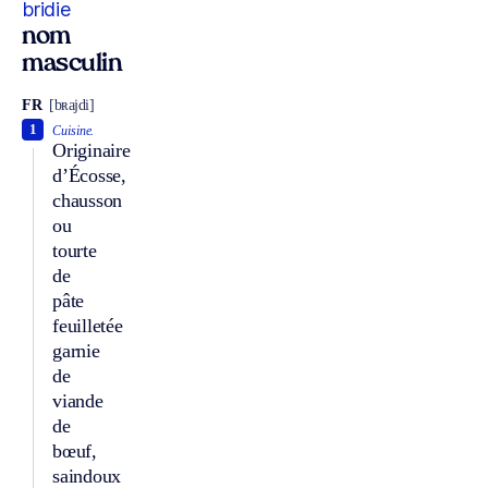
bridie
nom
masculin
FR
[bʀajdi]
1
Cuisine.
Originaire
d’Écosse,
chausson
ou
tourte
de
pâte
feuilletée
garnie
de
viande
de
bœuf,
saindoux