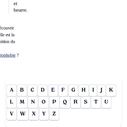
et
beurre.
écouvrir
le est la
nition du
utophobie
?
A
B
C
D
E
F
G
H
I
J
K
L
M
N
O
P
Q
R
S
T
U
V
W
X
Y
Z