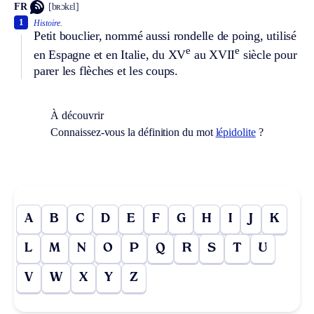
FR
[bʀɔkɛl]
1
Histoire.
Petit bouclier, nommé aussi rondelle de poing, utilisé
e
e
en Espagne et en Italie, du XV
au XVII
siècle pour
parer les flèches et les coups.
À découvrir
Connaissez-vous la définition du mot
lépidolite
?
A
B
C
D
E
F
G
H
I
J
K
L
M
N
O
P
Q
R
S
T
U
V
W
X
Y
Z