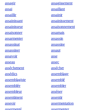
assagir
assagissement
assai
assaillant
assaillir
assainir
assainissant
assainissement
assainisseur
assaisonnement
assaisonner
assamais
assarmenter
assassin
assassinat
assassine
assassiner
assaut
assavoir
asse
asseau
assec
assèchement
assécher
assédics
assemblage
assemblagiste
assemblé
assemblée
assembler
assembleur
asséner
assentiment
assentir
asseoir
assermentation
assermenté
assermenter