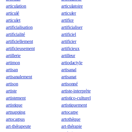
articulation
articulatoire
articulé
articuler
articulet
artifice
artificialisation
artificialiser
artificialité
artificiel
artificiellement
artificier
artificieusement
artificieux
artillerie
artilleur
artimon
artiodactyle
artisan
artisanal
artisanalement
artisanat
artison
artisonné
artiste
artiste-interprète
artistement
artistico-culturel
artistique
artistiquement
artnapping
artocarpe
artocarpus
artothèque
art-thérapeute
art-thérapie