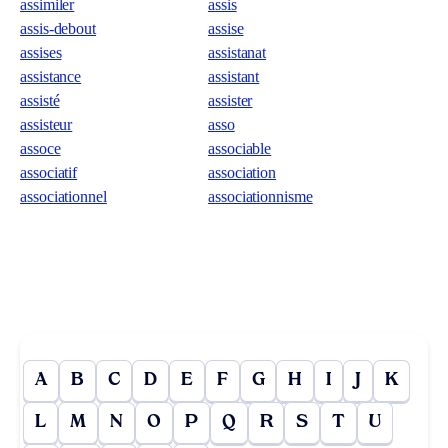
assimiler
assis
assis-debout
assise
assises
assistanat
assistance
assistant
assisté
assister
assisteur
asso
assoce
associable
associatif
association
associationnel
associationnisme
A
B
C
D
E
F
G
H
I
J
K
L
M
N
O
P
Q
R
S
T
U