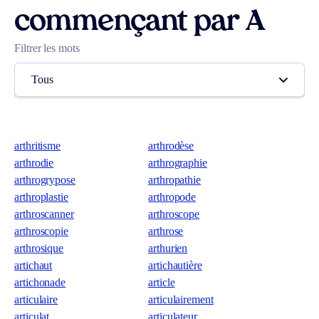
commençant par A
Filtrer les mots
Tous
arthritisme
arthrodèse
arthrodie
arthrographie
arthrogrypose
arthropathie
arthroplastie
arthropode
arthroscanner
arthroscope
arthroscopie
arthrose
arthrosique
arthurien
artichaut
artichautière
artichonade
article
articulaire
articulairement
articulat
articulateur