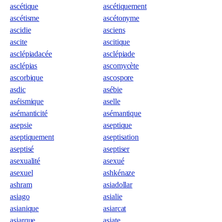
ascétique
ascétiquement
ascétisme
ascétonyme
ascidie
asciens
ascite
ascitique
asclépiadacée
asclépiade
asclépias
ascomycète
ascorbique
ascospore
asdic
asébie
aséismique
aselle
asémanticité
asémantique
asepsie
aseptique
aseptiquement
aseptisation
aseptisé
aseptiser
asexualité
asexué
asexuel
ashkénaze
ashram
asiadollar
asiago
asialie
asianique
asiarcat
asiarque
asiate