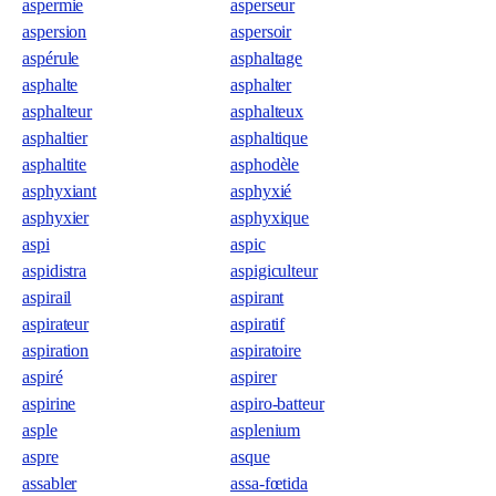
aspermie
asperseur
aspersion
aspersoir
aspérule
asphaltage
asphalte
asphalter
asphalteur
asphalteux
asphaltier
asphaltique
asphaltite
asphodèle
asphyxiant
asphyxié
asphyxier
asphyxique
aspi
aspic
aspidistra
aspigiculteur
aspirail
aspirant
aspirateur
aspiratif
aspiration
aspiratoire
aspiré
aspirer
aspirine
aspiro-batteur
asple
asplenium
aspre
asque
assabler
assa-fœtida