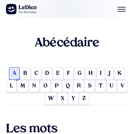
Aller au contenu
Abécédaire
A
B
C
D
E
F
G
H
I
J
K
L
M
N
O
P
Q
R
S
T
U
V
W
X
Y
Z
Les mots