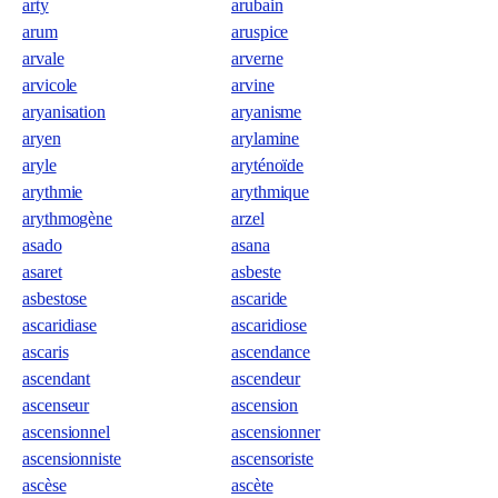
arty
arubain
arum
aruspice
arvale
arverne
arvicole
arvine
aryanisation
aryanisme
aryen
arylamine
aryle
aryténoïde
arythmie
arythmique
arythmogène
arzel
asado
asana
asaret
asbeste
asbestose
ascaride
ascaridiase
ascaridiose
ascaris
ascendance
ascendant
ascendeur
ascenseur
ascension
ascensionnel
ascensionner
ascensionniste
ascensoriste
ascèse
ascète