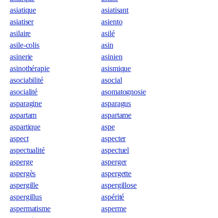
asiatique
asiatisant
asiatiser
asiento
asilaire
asilé
asile-colis
asin
asinerie
asinien
asinothérapie
asismique
asociabilité
asocial
asocialité
asomatognosie
asparagine
asparagus
aspartam
aspartame
aspartique
aspe
aspect
aspecter
aspectualité
aspectuel
asperge
asperger
aspergès
aspergette
aspergille
aspergillose
aspergillus
aspérité
aspermatisme
asperme