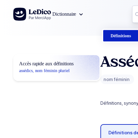
Aller au contenu
Co
Dictionnaire
0
r
Définitions
Assé
Accès rapide aux définitions
assédics, nom féminin pluriel
nom féminin
Définitions, synon
Définitions 