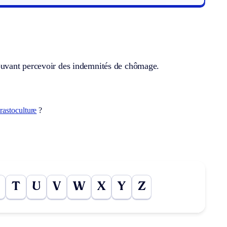
ouvant percevoir des indemnités de chômage.
rastoculture
?
T
U
V
W
X
Y
Z