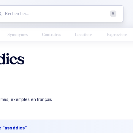
mmencez à chercher un mot dans le dictionnaire :
S
esults found.
Synonymes
Contraires
Locutions
Expressions
dics
ymes, exemples en français
de
“assédics“