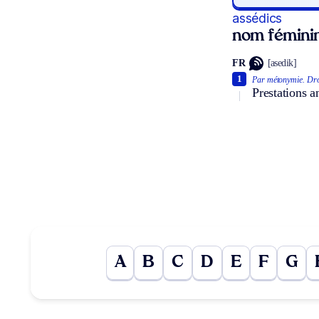
assédics
nom féminin
FR
[asedik]
1
Par métonymie.
Dro
Prestations 
A
B
C
D
E
F
G