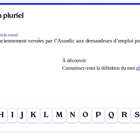
 pluriel
it du travail.
anciennement versées par l’Assedic aux demandeurs d’emploi p
À découvrir
Connaissez-vous la définition du mot
cé
H
I
J
K
L
M
N
O
P
Q
R
S