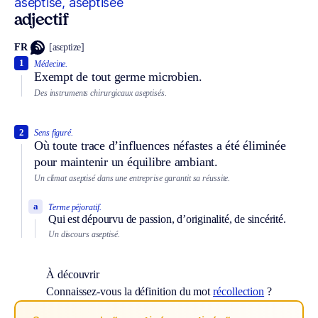
aseptisé, aseptisée
adjectif
FR
[asɛptize]
1
Médecine.
Exempt de tout germe microbien.
Des instruments chirurgicaux aseptisés.
2
Sens figuré.
Où toute trace d’influences néfastes a été éliminée
pour maintenir un équilibre ambiant.
Un climat aseptisé dans une entreprise garantit sa réussite.
a
Terme péjoratif.
Qui est dépourvu de passion, d’originalité, de sincérité.
Un discours aseptisé.
À découvrir
Connaissez-vous la définition du mot
récollection
?