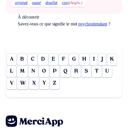
original
ouaté
douillet
cosy
[Anglic.]
À découvrir
Savez-vous ce que signifie le mot
psychostimulant
?
A
B
C
D
E
F
G
H
I
J
K
L
M
N
O
P
Q
R
S
T
U
V
W
X
Y
Z