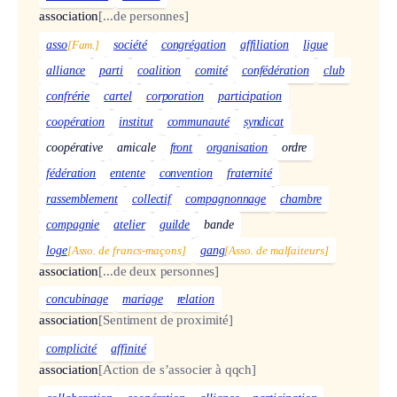
association
[...de personnes]
asso
[Fam.]
société
congrégation
affiliation
ligue
alliance
parti
coalition
comité
confédération
club
confrérie
cartel
corporation
participation
coopération
institut
communauté
syndicat
coopérative
amicale
front
organisation
ordre
fédération
entente
convention
fraternité
rassemblement
collectif
compagnonnage
chambre
compagnie
atelier
guilde
bande
loge
[Asso. de francs-maçons]
gang
[Asso. de malfaiteurs]
association
[...de deux personnes]
concubinage
mariage
relation
association
[Sentiment de proximité]
complicité
affinité
association
[Action de s’associer à qqch]