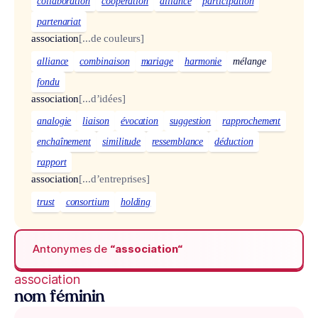
collaboration
coopération
alliance
participation
partenariat
association
[...de couleurs]
alliance
combinaison
mariage
harmonie
mélange
fondu
association
[...d’idées]
analogie
liaison
évocation
suggestion
rapprochement
enchaînement
similitude
ressemblance
déduction
rapport
association
[...d’entreprises]
trust
consortium
holding
Antonymes de
“association“
association
nom féminin