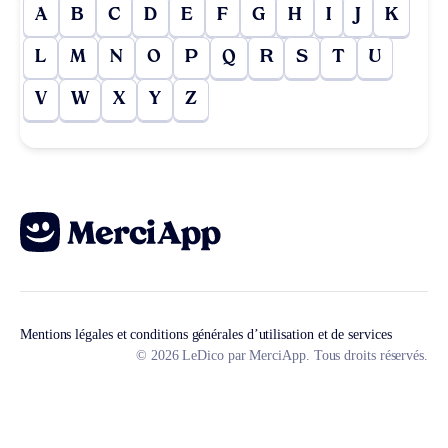
A
B
C
D
E
F
G
H
I
J
K
L
M
N
O
P
Q
R
S
T
U
V
W
X
Y
Z
Mentions légales et conditions générales d’utilisation et de services
© 2026 LeDico par MerciApp. Tous droits réservés.