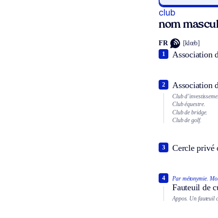
club
nom mascul
FR
[klœb]
Association d
1
Association d
2
Club d’investisseme
Club équestre.
Club de bridge.
Club de golf.
Cercle privé 
3
4
Par métonymie.
Mob
Fauteuil de c
Appos.
Un fauteuil 