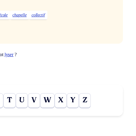
école
chapelle
collectif
mot
lyser
?
T
U
V
W
X
Y
Z