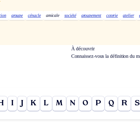
tion
groupe
cénacle
amicale
société
groupement
coterie
atelier
À découvrir
Connaissez-vous la définition du 
H
I
J
K
L
M
N
O
P
Q
R
S