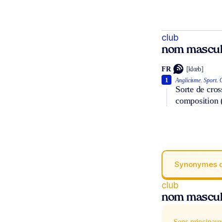
club
nom mascul
FR
[klœb]
1
Anglicisme.
Sport.
G
Sorte de cros
composition (a
Synonymes 
club
nom mascul
Sens principau