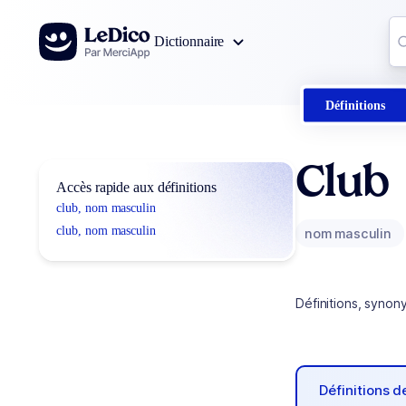
Aller au contenu
Co
Dictionnaire
0
r
Définitions
Club
Accès rapide aux définitions
club, nom masculin
club, nom masculin
nom masculin
Définitions, synon
Définitions 