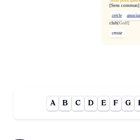
[Sens commun]
cercle
associa
club
[Golf]
crosse
A
B
C
D
E
F
G