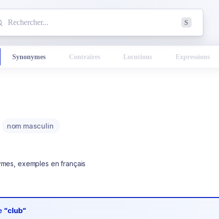
mmencez à chercher un mot dans le dictionnaire :
S
esults found.
Synonymes
Contraires
Locutions
Expressions
nom masculin
ymes, exemples en français
de
“club“