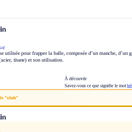
in
olf.
se utilisée pour frapper la balle, composée d’un manche, d’un gr
cier, titane) et son utilisation.
À découvrir
Savez-vous ce que signifie le mot
hé
de
“club“
in
x